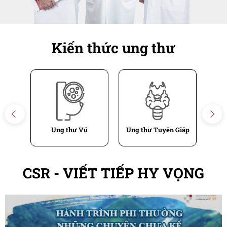
Kiến thức ung thư
t
Chi tiết
Chi tiết
thư
Ung thư Vú
Ung thư Tuyến Giáp
CSR - VIẾT TIẾP HY VỌNG