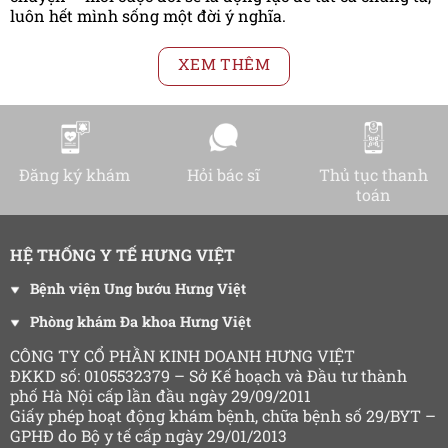
luôn hết mình sống một đời ý nghĩa.
XEM THÊM
Đăng ký khám
Hỏi bác sĩ
Thủ tục thanh
toán
HỆ THỐNG Y TẾ HƯNG VIỆT
Bệnh viện Ung bướu Hưng Việt
Phòng khám Đa khoa Hưng Việt
CÔNG TY CỔ PHẦN KINH DOANH HƯNG VIỆT
ĐKKD số: 0105532379 – Sở Kế hoạch và Đầu tư thành
phố Hà Nội cấp lần đầu ngày 29/09/2011
Giấy phép hoạt động khám bệnh, chữa bệnh số 29/BYT –
GPHĐ do Bộ y tế cấp ngày 29/01/2013