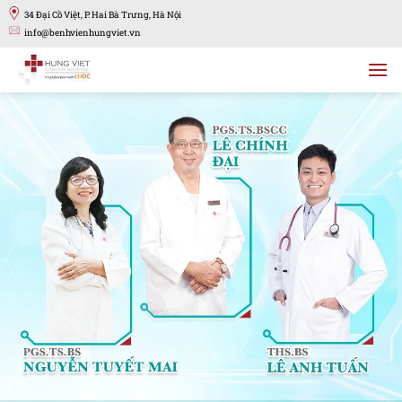
Bỏ
34 Đại Cồ Việt, P. Hai Bà Trưng, Hà Nội
qua
info@benhvienhungviet.vn
nội
dung