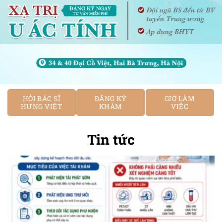
HỎI BÁC SĨ
ĐĂNG KÝ
GIỜ LÀM
HƯNG VIỆT
KHÁM
VIỆC
Tin tức